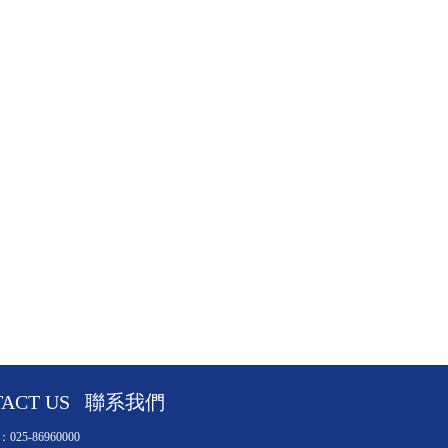
“流”叙鄉情展遠景
static/file/base64,=
2024-06-14
巢湖市2023年建
static/file/base64,=
2023-09-18
TACT US   聯系我們
集團總部組織開展“
25-86960000
static/file/base64,=