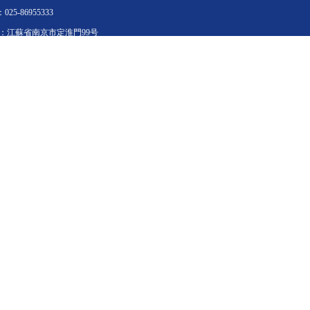
：025-86955333

2022-07-10
：江蘇省
南京市定淮門99号
南京市城鄉建設委
static/file/base64,=
2022-06-03
集團公司組織開展
static/file/base64,=
2022-05-05